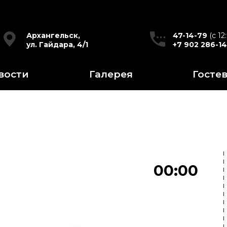
Архангельск,
47-14-79
(c 12
ул. Гайдара, 4/1
+7 902 286-1
вости
Галерея
Госте
00:00