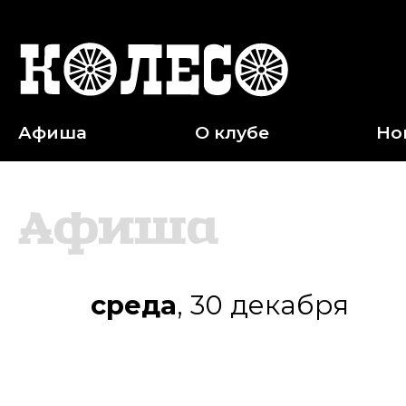
Афиша
О клубе
Но
Афиша
среда
,
30 декабря