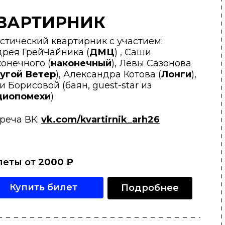
ВАРТИРНИК
стический квартирник с участием:
рея ГрейЧайника (
ДМЦ
) , Саши
онечного (
наконечный
), Лёвы Сазонова
угой Ветер
), Александра Котова (
Лонги
),
и Борисовой (баян, guest-star из
диопомехи
)
реча ВК:
vk.com/kvartirnik_arh26
леты от
2000
₽
Купить билет
Подробнее