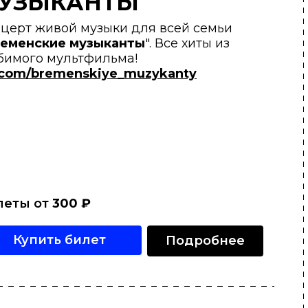
УЗЫКАНТЫ
церт живой музыки для всей семьи
еменские музыканты
". Все хиты из
бимого мультфильма!
.com/bremenskiye_muzykanty
леты от
300
₽
Купить билет
Подробнее