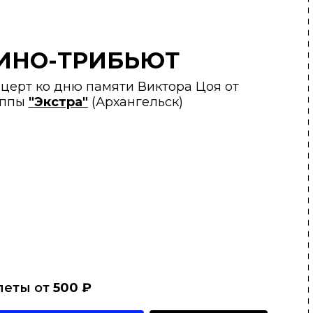
ИНО-ТРИБЬЮТ
церт ко дню памяти Виктора Цоя от
уппы
"Экстра"
(Архангельск)
леты от
500
₽