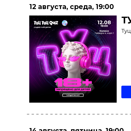
12 августа
,
среда
,
19:00
Т
Туц
14 августа
,
пятница
,
19:00