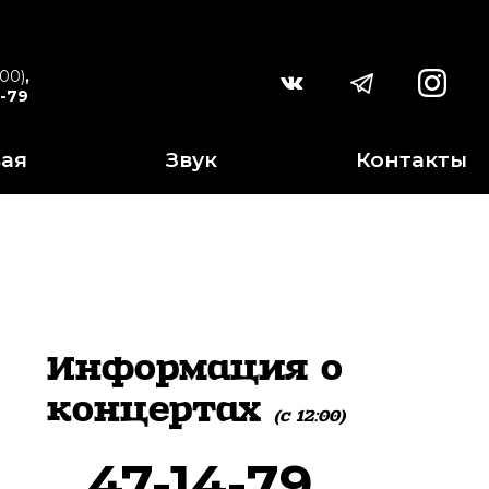
:00)
,
4-79
вая
Звук
Контакты
Информация о
концертах
(c 12:00)
47-14-79