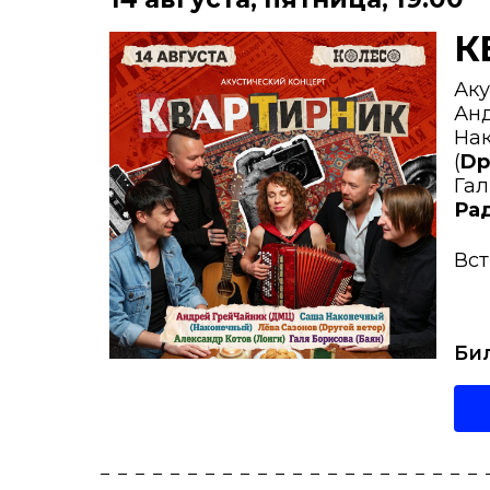
К
Аку
Анд
Нак
(
Dр
Гал
Ра
Вст
Би