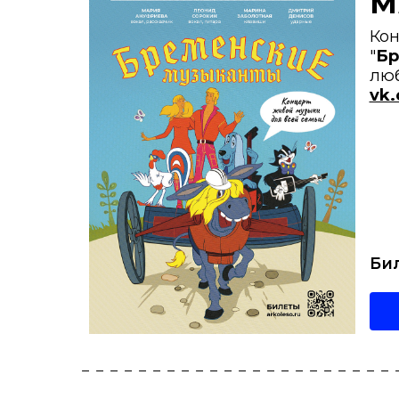
М
Кон
"
Бр
лю
vk
Би