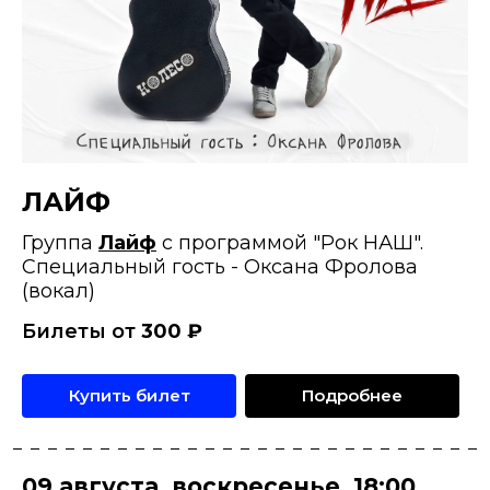
ЛАЙФ
Группа
Лайф
с программой "Рок НАШ".
Специальный гость - Оксана Фролова
(вокал)
Билеты от
300
₽
Купить билет
Подробнее
09 августа
,
воскресенье
,
18:00