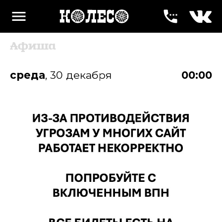
menu
settings_phone
Афиша
среда
,
30 декабря
00:00