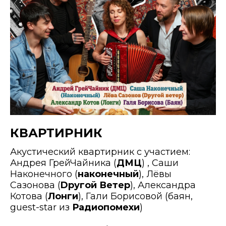
КВАРТИРНИК
Акустический квартирник с участием:
Андрея ГрейЧайника (
ДМЦ
) , Саши
Наконечного (
наконечный
), Лёвы
Сазонова (
Dругой Ветер
), Александра
Котова (
Лонги
), Гали Борисовой (баян,
guest-star из
Радиопомехи
)